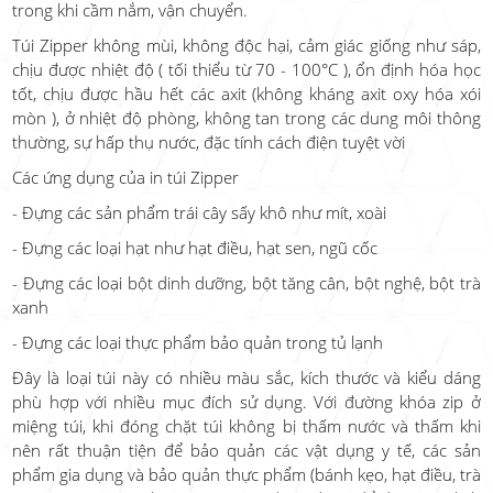
trong khi cầm nắm, vận chuyển.
Túi Zipper không mùi, không độc hại, cảm giác giống như sáp,
chịu được nhiệt độ ( tối thiểu từ 70 - 100°C ), ổn định hóa học
tốt, chịu được hầu hết các axit (không kháng axit oxy hóa xói
mòn ), ở nhiệt độ phòng, không tan trong các dung môi thông
thường, sự hấp thụ nước, đặc tính cách điện tuyệt vời
Các ứng dụng của in túi Zipper
- Đựng các sản phẩm trái cây sấy khô như mít, xoài
- Đựng các loại hạt như hạt điều, hạt sen, ngũ cốc
- Đựng các loại bột dinh dưỡng, bột tăng cân, bột nghệ, bột trà
xanh
- Đựng các loại thực phẩm bảo quản trong tủ lạnh
Đây là loại túi này có nhiều màu sắc, kích thước và kiểu dáng
phù hợp với nhiều mục đích sử dụng. Với đường khóa zip ở
miệng túi, khi đóng chặt túi không bị thấm nước và thấm khi
nên rất thuận tiện để bảo quản các vật dụng y tế, các sản
phẩm gia dụng và bảo quản thực phẩm (bánh kẹo, hạt điều, trà