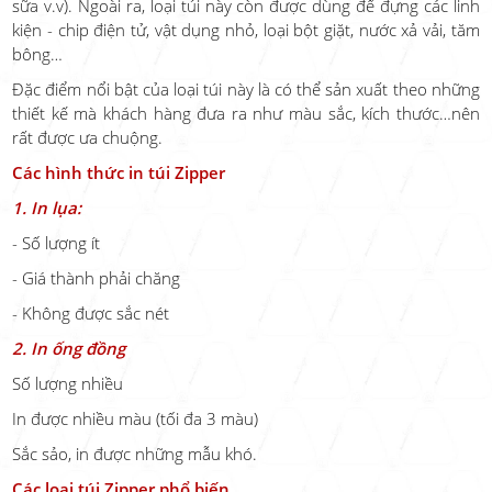
sữa v.v). Ngoài ra, loại túi này còn được dùng để đựng các linh
kiện - chip điện tử, vật dụng nhỏ, loại bột giặt, nước xả vải, tăm
bông…
Đặc điểm nổi bật của loại túi này là có thể sản xuất theo những
thiết kế mà khách hàng đưa ra như màu sắc, kích thước…nên
rất được ưa chuộng.
Các hình thức in túi Zipper
1. In lụa:
- Số lượng ít
- Giá thành phải chăng
- Không được sắc nét
2. In ống đồng
Số lượng nhiều
In được nhiều màu (tối đa 3 màu)
Sắc sảo, in được những mẫu khó.
Các loại túi Zipper phổ biến