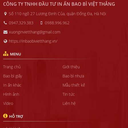
CÔNG TY TNHH ĐẦU TƯ IN ẤN BAO BÌ VIỆT THẮNG
Số 110 ngõ 27 Lương Định Của, quận Đống Đa, Hà Nội
0947.329.383
0988.996.962
xuonginvietthang@gmail.com
https://inbaobivietthang.vn/
MENU
Trang chủ
Giới thiệu
Bao bì giấy
Bao bì nhựa
In ấn khác
Mẫu thiết kế
Hình ảnh
Tin tức
Video
Liên hệ
HỖ TRỢ