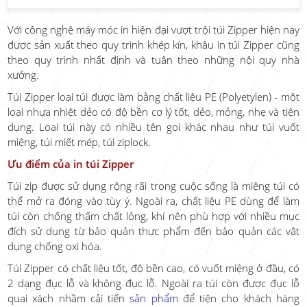
Với công nghệ máy móc in hiện đại vượt trội túi Zipper hiện nay
được sản xuất theo quy trình khép kín, khâu in túi Zipper cũng
theo quy trình nhất định và tuân theo những nội quy nhà
xưởng.
Túi Zipper loại túi được làm bằng chất liệu PE (Polyetylen) - một
loại nhựa nhiệt dẻo có độ bền cơ lý tốt, dẻo, mỏng, nhẹ và tiện
dụng. Loại túi này có nhiều tên gọi khác nhau như túi vuốt
miệng, túi miết mép, túi ziplock.
Ưu điểm của in túi Zipper
Túi zip được sử dụng rộng rãi trong cuộc sống là miệng túi có
thể mở ra đóng vào tùy ý. Ngoài ra, chất liệu PE dùng để làm
túi còn chống thấm chất lỏng, khí nên phù hợp với nhiều mục
đích sử dụng từ bảo quản thực phẩm đến bảo quản các vật
dụng chống oxi hóa.
Túi Zipper có chất liệu tốt, độ bền cao, có vuốt miệng ở đầu, có
2 dạng đục lỗ và không đục lỗ. Ngoài ra túi còn được đục lỗ
quai xách nhầm cải tiến
sản phẩm
để tiện cho khách hàng