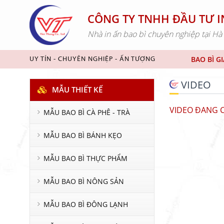
CÔNG TY TNHH ĐẦU TƯ I
Nhà in ấn bao bì chuyên nghiệp tại Hà
BAO BÌ G
UY TÍN - CHUYÊN NGHIỆP - ẤN TƯỢNG
VIDEO
MẪU THIẾT KẾ
VIDEO ĐANG C
MẪU BAO BÌ CÀ PHÊ - TRÀ
MẪU BAO BÌ BÁNH KẸO
MẪU BAO BÌ THỰC PHẨM
MẪU BAO BÌ NÔNG SẢN
MẪU BAO BÌ ĐÔNG LẠNH