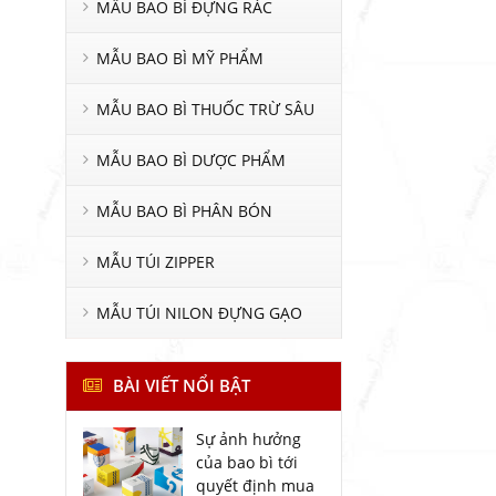
MẪU BAO BÌ ĐỰNG RÁC
MẪU BAO BÌ MỸ PHẨM
MẪU BAO BÌ THUỐC TRỪ SÂU
MẪU BAO BÌ DƯỢC PHẨM
MẪU BAO BÌ PHÂN BÓN
MẪU TÚI ZIPPER
MẪU TÚI NILON ĐỰNG GẠO
BÀI VIẾT NỔI BẬT
Sự ảnh hưởng
của bao bì tới
quyết định mua