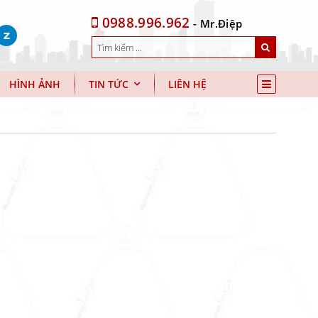
0988.996.962
- Mr.Điệp
HÌNH ẢNH
TIN TỨC
LIÊN HỆ