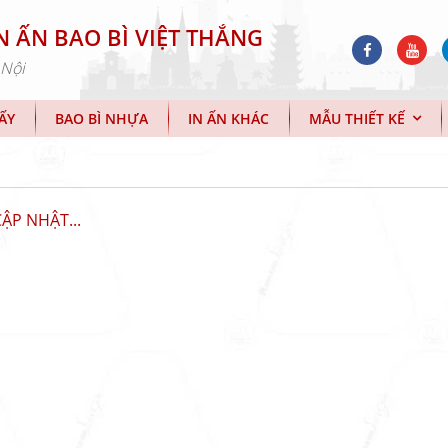
N ẤN BAO BÌ VIỆT THẮNG
 Nội
IẤY
BAO BÌ NHỰA
IN ẤN KHÁC
MẪU THIẾT KẾ
ẬP NHẬT...