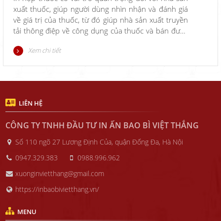
xuất thuốc, giúp người dùng nhìn nhận và đánh giá
về giá trị của thuốc, từ đó giúp nhà sản xuất truyền
tải thông điệp về công dụng của thuốc và bán được
sản phẩm.
Xem chi tiết
LIÊN HỆ
CÔNG TY TNHH ĐẦU TƯ IN ẤN BAO BÌ VIỆT THẮNG
Số 110 ngõ 27 Lương Định Của, quận Đống Đa, Hà Nội
0947.329.383
0988.996.962
xuonginvietthang@gmail.com
https://inbaobivietthang.vn/
MENU