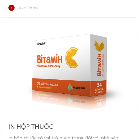
quà tặng kèm sản phẩm bán ra….vừa đẹp mắt vừa
Xem chi tiết
quảng bá được thương hiệu của doanh nghiệp.
IN HỘP THUỐC
In hộp thuốc có vai trò quan trọng đối với nhà sản