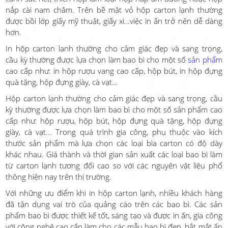
nắp cài nam châm. Trên bề mặt vỏ hộp carton lạnh thường
được bồi lớp giấy mỹ thuật, giấy xi…việc in ấn trở nên dễ dàng
hơn.
In hộp carton lạnh thường cho cảm giác đẹp và sang trọng,
cầu kỳ thường được lựa chọn làm bao bì cho một số
sản phẩm
cao cấp như: in hộp rượu vang cao cấp, hộp bút, in hộp đựng
quà tặng, hộp đựng giày, cà vạt…
Hộp carton lạnh thường cho cảm giác đẹp và sang trọng, cầu
kỳ thường được lựa chọn làm bao bì cho một số sản phẩm cao
cấp như: hộp rượu, hộp bút, hộp đựng quà tặng, hộp đựng
giày, cà vạt... Trong quá trình gia công, phụ thuộc vào kích
thước sản phẩm mà lựa chọn các loại bìa carton có độ dày
khác nhau. Giá thành và thời gian sản xuất các loại bao bì làm
từ carton lạnh tương đối cao so với các nguyên vật liệu phổ
thông hiện nay trên thị trường.
Với những ưu điểm khi in hộp carton lạnh, nhiều khách hàng
đã tận dụng vai trò của quảng cáo trên các bao bì. Các sản
phẩm bao bì được thiết kế tốt, sáng tạo và được in ấn, gia công
với công nghệ cao cấp làm cho các mẫu bao bì đẹp, bắt mắt ấn